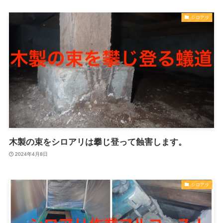
シロアリ
木製の束をシロアリは攀じ登って蝕害します。
2024年4月8日
シロアリ