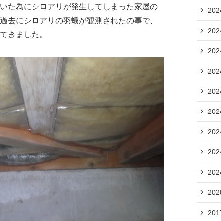
いた為にシロアリが発生してしまった家屋の
20
過去にシロアリの羽蟻が観測されたの事で、
20
てきました。
20
20
20
20
20
20
20
20
20