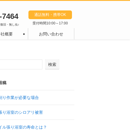
-7464
通話無料・携帯OK
受付時間
10:00～17:00
復旧・無し虫♪
会社概要
お問い合わせ
検索
投稿
削り作業が必要な場合
張り浴室のシロアリ被害
イル張り浴室の寿命とは？