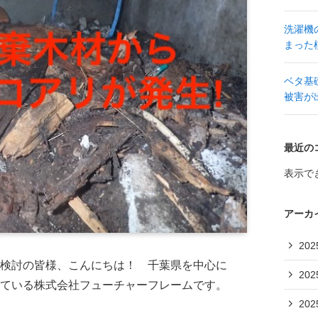
洗濯機
まった
ベタ基
被害が
最近の
表示で
アーカ
20
検討の皆様、こんにちは！ 千葉県を中心に
20
ている株式会社フューチャーフレームです。
20