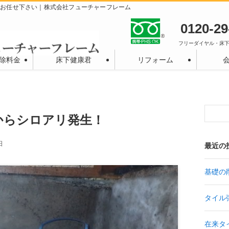
らお任せ下さい｜株式会社フューチャーフレーム
0120-29
フリーダイヤル・床下
除料金
床下健康君
リフォーム
からシロアリ発生！
日
最近の
基礎の
タイル
在来タ